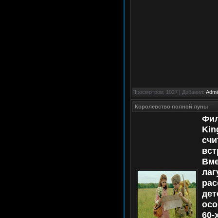
Просмотров: 1027 | Добавил:
Admi
Королевство полной луны
Фил
Kin
счи
вст
Вме
лаг
рас
дет
осо
60-