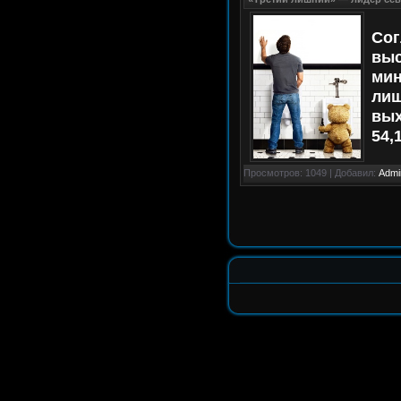
Сог
выс
мин
лиш
вых
54,
Просмотров: 1049 | Добавил:
Admi