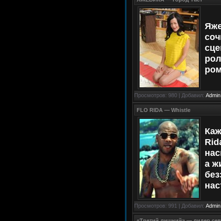
Яже
соч
сце
рол
ром
Просмотров: 980 | Добавил:
Admin
FLO RIDA — Whistle
Каж
Rid
нас
а ж
без
нас
Просмотров: 991 | Добавил:
Admin
«Третий лишний» — лидер сев