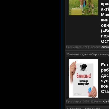
кра
акт
Мак
кин
одн
(«B
пож
Ост
Просмотров: 971 | Добавил:
Admin
Внимание идет набор в команд
Ест
раб
дос
чув
кон
Ста
Просмотров: 1054 | Добавил:
Admi
ЯЖЕВИКА — Город Тает