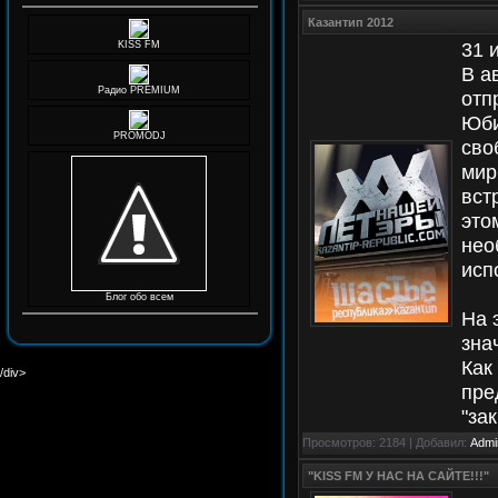
Казантип 2012
31 и
KISS FM
В а
Радио PREMIUM
отп
Юби
PROMODJ
сво
мир
вст
это
нео
исп
Блог обо всем
На 
зна
Как
/div>
пре
"за
Просмотров: 2184 | Добавил:
Admi
"KISS FM У НАС НА САЙТЕ!!!"