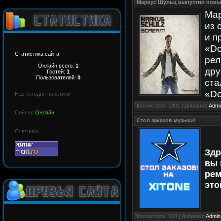
Маркус Шульц выпустил новы
Мар
из 
и п
«Do
Статистика сайта
рел
Онлайн всего:
1
дру
Гостей:
1
Пользователей:
0
ста
«Do
Нас сегодня посетили
Просмотров: 1491 | Добавил:
Admi
Сейчас
Онлайн
Стол заказов музыки!
Счетчики
Здр
вы 
рем
это
Просмотров: 974 | Добавил:
Admin