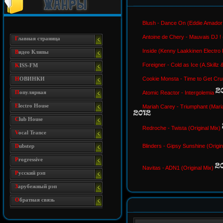
Blush - Dance On (Eddie Amado
Antoine de Chery - Mauvais DJ ! 
Г
лавная страница
Inside (Kenny Laakkinen Electro
В
идео Клипы
Foreigner - Cold as Ice (A.Skillz
K
ISS-FM
Н
ОВИНКИ
Cookie Monsta - Time to Get Cr
П
опулярная
Atomic Reactor - Intergolemia
E
lectro House
Mariah Carey - Triumphant (Mar
C
lub House
Redroche - Twista (Original Mix)
V
ocal Trance
D
ubstep
Blinders - Gipsy Sunshine (Origi
P
rogressive
Navitas - ADN1 (Original Mix)
P
усский рэп
З
арубежный рэп
О
братная связь